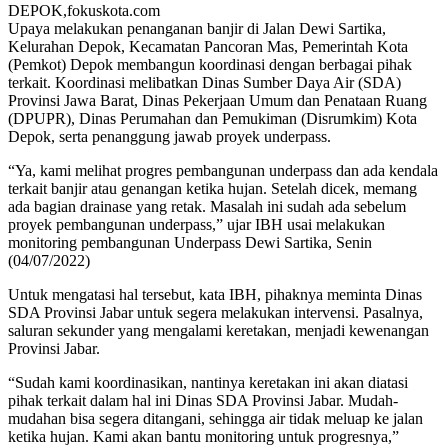
DEPOK,fokuskota.com
Upaya melakukan penanganan banjir di Jalan Dewi Sartika,
Kelurahan Depok, Kecamatan Pancoran Mas, Pemerintah Kota
(Pemkot) Depok membangun koordinasi dengan berbagai pihak
terkait. Koordinasi melibatkan Dinas Sumber Daya Air (SDA)
Provinsi Jawa Barat, Dinas Pekerjaan Umum dan Penataan Ruang
(DPUPR), Dinas Perumahan dan Pemukiman (Disrumkim) Kota
Depok, serta penanggung jawab proyek underpass.
“Ya, kami melihat progres pembangunan underpass dan ada kendala
terkait banjir atau genangan ketika hujan. Setelah dicek, memang
ada bagian drainase yang retak. Masalah ini sudah ada sebelum
proyek pembangunan underpass,” ujar IBH usai melakukan
monitoring pembangunan Underpass Dewi Sartika, Senin
(04/07/2022)
Untuk mengatasi hal tersebut, kata IBH, pihaknya meminta Dinas
SDA Provinsi Jabar untuk segera melakukan intervensi. Pasalnya,
saluran sekunder yang mengalami keretakan, menjadi kewenangan
Provinsi Jabar.
“Sudah kami koordinasikan, nantinya keretakan ini akan diatasi
pihak terkait dalam hal ini Dinas SDA Provinsi Jabar. Mudah-
mudahan bisa segera ditangani, sehingga air tidak meluap ke jalan
ketika hujan. Kami akan bantu monitoring untuk progresnya,”