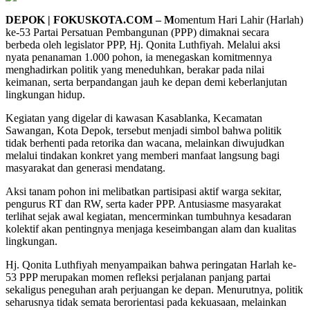
DEPOK | FOKUSKOTA.COM – M
omentum Hari Lahir (Harlah)
ke-53 Partai Persatuan Pembangunan (PPP) dimaknai secara
berbeda oleh legislator PPP, Hj. Qonita Luthfiyah. Melalui aksi
nyata penanaman 1.000 pohon, ia menegaskan komitmennya
menghadirkan politik yang meneduhkan, berakar pada nilai
keimanan, serta berpandangan jauh ke depan demi keberlanjutan
lingkungan hidup.
Kegiatan yang digelar di kawasan Kasablanka, Kecamatan
Sawangan, Kota Depok, tersebut menjadi simbol bahwa politik
tidak berhenti pada retorika dan wacana, melainkan diwujudkan
melalui tindakan konkret yang memberi manfaat langsung bagi
masyarakat dan generasi mendatang.
Aksi tanam pohon ini melibatkan partisipasi aktif warga sekitar,
pengurus RT dan RW, serta kader PPP. Antusiasme masyarakat
terlihat sejak awal kegiatan, mencerminkan tumbuhnya kesadaran
kolektif akan pentingnya menjaga keseimbangan alam dan kualitas
lingkungan.
Hj. Qonita Luthfiyah menyampaikan bahwa peringatan Harlah ke-
53 PPP merupakan momen refleksi perjalanan panjang partai
sekaligus peneguhan arah perjuangan ke depan. Menurutnya, politik
seharusnya tidak semata berorientasi pada kekuasaan, melainkan