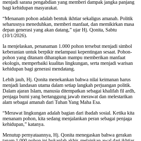
menjadi sarana pengabdian yang memberi dampak jangka panjang
bagi kehidupan masyarakat.
“Menanam pohon adalah bentuk ikhtiar sekaligus amanah. Politik
seharusnya meneduhkan, memberi manfaat, dan memikirkan masa
depan generasi yang akan datang,” ujar Hj. Qonita, Sabtu
(10/1/2026).
Ia menjelaskan, penanaman 1.000 pohon tersebut menjadi simbol
keberanian untuk berpikir melampaui kepentingan sesaat. Pohon-
pohon yang ditanam diharapkan mampu memberikan manfaat
ekologis, memperbaiki kualitas lingkungan, serta menjadi warisan
kehidupan bagi generasi mendatang.
Lebih jauh, Hj. Qonita menekankan bahwa nilai keimanan harus
menjadi landasan utama dalam setiap langkah perjuangan politik.
Dalam ajaran Islam, manusia ditempatkan sebagai khalifah fil ardh,
penjaga bumi yang bertanggung jawab merawat dan melestarikan
alam sebagai amanah dari Tuhan Yang Maha Esa.
“Merawat lingkungan adalah bagian dari ibadah sosial. Ketika kita
menanam pohon, kita sedang menjalankan peran sebagai penjaga
kehidupan,” katanya.
Menutup pernyataannya, Hj. Qonita menegaskan bahwa gerakan
tanam 1.000 pohon ini bukanlah akhir, melainkan awal dari ikhtiar