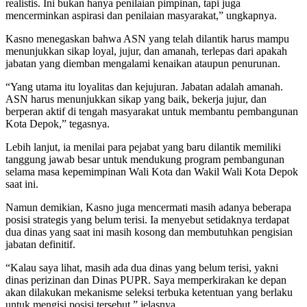
realistis. Ini bukan hanya penilaian pimpinan, tapi juga
mencerminkan aspirasi dan penilaian masyarakat,” ungkapnya.
Kasno menegaskan bahwa ASN yang telah dilantik harus mampu
menunjukkan sikap loyal, jujur, dan amanah, terlepas dari apakah
jabatan yang diemban mengalami kenaikan ataupun penurunan.
“Yang utama itu loyalitas dan kejujuran. Jabatan adalah amanah.
ASN harus menunjukkan sikap yang baik, bekerja jujur, dan
berperan aktif di tengah masyarakat untuk membantu pembangunan
Kota Depok,” tegasnya.
Lebih lanjut, ia menilai para pejabat yang baru dilantik memiliki
tanggung jawab besar untuk mendukung program pembangunan
selama masa kepemimpinan Wali Kota dan Wakil Wali Kota Depok
saat ini.
Namun demikian, Kasno juga mencermati masih adanya beberapa
posisi strategis yang belum terisi. Ia menyebut setidaknya terdapat
dua dinas yang saat ini masih kosong dan membutuhkan pengisian
jabatan definitif.
“Kalau saya lihat, masih ada dua dinas yang belum terisi, yakni
dinas perizinan dan Dinas PUPR. Saya memperkirakan ke depan
akan dilakukan mekanisme seleksi terbuka ketentuan yang berlaku
untuk mengisi posisi tersebut,” jelasnya.