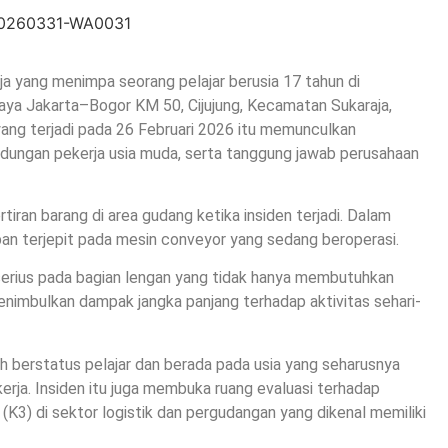
ja yang menimpa seorang pelajar berusia 17 tahun di
 Raya Jakarta–Bogor KM 50, Cijujung, Kecamatan Sukaraja,
yang terjadi pada 26 Februari 2026 itu memunculkan
ndungan pekerja usia muda, serta tanggung jawab perusahaan
tiran barang di area gudang ketika insiden terjadi. Dalam
orban terjepit pada mesin conveyor yang sedang beroperasi.
serius pada bagian lengan yang tidak hanya membutuhkan
enimbulkan dampak jangka panjang terhadap aktivitas sehari-
ih berstatus pelajar dan berada pada usia yang seharusnya
rja. Insiden itu juga membuka ruang evaluasi terhadap
K3) di sektor logistik dan pergudangan yang dikenal memiliki