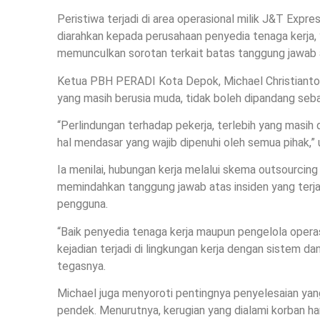
Peristiwa terjadi di area operasional milik J&T Exp
diarahkan kepada perusahaan penyedia tenaga kerja,
memunculkan sorotan terkait batas tanggung jawab 
Ketua PBH PERADI Kota Depok, Michael Christianto,
yang masih berusia muda, tidak boleh dipandang seba
“Perlindungan terhadap pekerja, terlebih yang masih 
hal mendasar yang wajib dipenuhi oleh semua pihak,” 
Ia menilai, hubungan kerja melalui skema outsourcin
memindahkan tanggung jawab atas insiden yang terjad
pengguna.
“Baik penyedia tenaga kerja maupun pengelola opera
kejadian terjadi di lingkungan kerja dengan sistem d
tegasnya.
Michael juga menyoroti pentingnya penyelesaian ya
pendek. Menurutnya, kerugian yang dialami korban haru