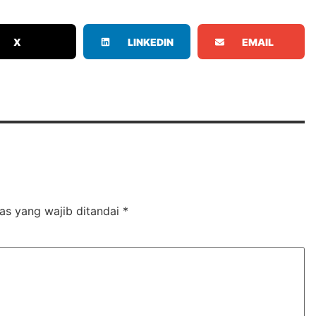
X
LINKEDIN
EMAIL
as yang wajib ditandai
*