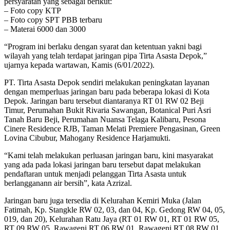
persyaratan yang sebagai berikut:
– Foto copy KTP
– Foto copy SPT PBB terbaru
– Materai 6000 dan 3000
“Program ini berlaku dengan syarat dan ketentuan yakni bagi
wilayah yang telah terdapat jaringan pipa Tirta Asasta Depok,”
ujarnya kepada wartawan, Kamis (6/01/2022).
PT. Tirta Asasta Depok sendiri melakukan peningkatan layanan
dengan memperluas jaringan baru pada beberapa lokasi di Kota
Depok. Jaringan baru tersebut diantaranya RT 01 RW 02 Beji
Timur, Perumahan Bukit Rivaria Sawangan, Botanical Puri Asri
Tanah Baru Beji, Perumahan Nuansa Telaga Kalibaru, Pesona
Cinere Residence RJB, Taman Melati Premiere Pengasinan, Green
Lovina Cibubur, Mahogany Residence Harjamukti.
“Kami telah melakukan perluasan jaringan baru, kini masyarakat
yang ada pada lokasi jaringan baru tersebut dapat melakukan
pendaftaran untuk menjadi pelanggan Tirta Asasta untuk
berlangganann air bersih”, kata Azrizal.
Jaringan baru juga tersedia di Kelurahan Kemiri Muka (Jalan
Fatimah, Kp. Stangkle RW 02, 03, dan 04, Kp. Gedong RW 04, 05,
019, dan 20), Kelurahan Ratu Jaya (RT 01 RW 01, RT 01 RW 05,
RT 09 RW 05, Rawageni RT 06 RW 01, Rawageni RT 08 RW 01,