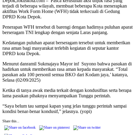
Depok,fokuskota.com – Pasca kerusuhan aksi unjuk rasa yang
terjadi di beberapa wilayah, membuat beberapa Kota menerapkan
aktifitas Work Form Home (WFH) tidak terkecuali di Gedung
DPRD Kota Depok.
Penerapan WFH tersebut di barengi dengan hadirnya puluhan aparat
berseragam TNI lengkap dengan senjata Laras panjang.
Kedatangan puluhan aparat berseragam tersebut untuk memberikan
rasa aman bagi masyarakat terlebih kegiatan di seputar kantor
DPRD kota Depok.
Menurut danramil Sukmajaya Mayor inf Suyono bahwa pasukan di
hadirkan untuk memberikan rasa aman kepada masyarakat. “Total
pasukan ada 100 personil semua BKO dari Kodam jaya,’ katanya,
Selasa (02/09/2025)
Ketika di tanya awak media terkait dengan kondusifitas serta berapa
lama pasukan pihaknya menyampaikan Tunggu perintah.
“Saya belum tau sampai kapan yang jelas tunggu perintah sampai
kondisi benar-benar kondusif,” jelasnya. (yopi)
Share this...