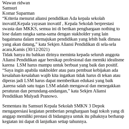
Wawan ridwan
Samsuri
Komar Suparman
“Kriteria menurut aliansi pendidikan Ada kepala sekolah
inovatif,Kepala yayasan inovatif , Kepala Sekolah berprestasi
swasta dan MKKS, semua ini di berikan penghargaan nothing to
lose dalam rangka sama-sama dengan stakholder yang lain
bagaimana dalam memajukan pendidikan yang lebih baik dimasa
yang akan datang,” kata Sekjen Aliansi Pendidikan di sela-sela
acara,Kamis (30/12/2021)
Tidak hanya itu bahkan dirinya meminta kepada seluruh anggota
Aliansi Pendidikan agar bersikap profesional dan memiki idealisme
karena LSM harus mampu untuk berbuat yang baik dan positif.
“Saya ingin apabila stakholder atau para pembuat kebijakan ada
kesalahan-kesalahan wajib kita ingatkan tidak harus di tekan atau
diperas jadi LSM harus dapat memberikan edukasi yang baik
,karena salah satu tugas LSM adalah mengawal dan menegakkan
peraturan dan perundang-undangan,” kata Sekjen Aliansi
Pendidikan Mulyadi Pranowo.
Sementara itu Samsuri Kepala Sekolah SMKN 3 Depok
mengapresiasi kegiatan pemberian penghargaan bagi tokoh yang di
anggap memiliki prestasi di bidangnya untuk itu pihaknya berharap
kegiatan ini dapat di lanjutkan setiap tahunnya.