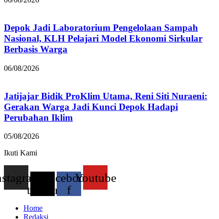
Depok Jadi Laboratorium Pengelolaan Sampah
Nasional, KLH Pelajari Model Ekonomi Sirkular
Berbasis Warga
06/08/2026
Jatijajar Bidik ProKlim Utama, Reni Siti Nuraeni:
Gerakan Warga Jadi Kunci Depok Hadapi
Perubahan Iklim
05/08/2026
Ikuti Kami
nstagram
X-
Facebook-
Youtube
twitter
f
Home
Redaksi