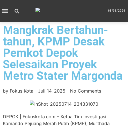
08/08/2026
Mangkrak Bertahun-
tahun, KPMP Desak
Pemkot Depok
Selesaikan Proyek
Metro Stater Margonda
by
Fokus Kota
Juli 14, 2025
No Comments
DEPOK | Fokuskota.com – Ketua Tim Investigasi
Komando Pejuang Merah Putih (KPMP), Murthada