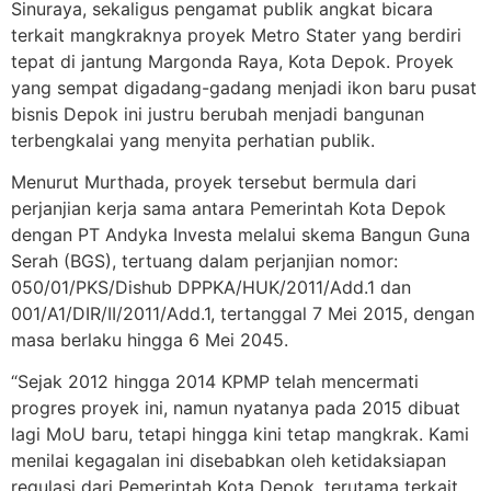
Sinuraya, sekaligus pengamat publik angkat bicara
terkait mangkraknya proyek Metro Stater yang berdiri
tepat di jantung Margonda Raya, Kota Depok. Proyek
yang sempat digadang-gadang menjadi ikon baru pusat
bisnis Depok ini justru berubah menjadi bangunan
terbengkalai yang menyita perhatian publik.
Menurut Murthada, proyek tersebut bermula dari
perjanjian kerja sama antara Pemerintah Kota Depok
dengan PT Andyka Investa melalui skema Bangun Guna
Serah (BGS), tertuang dalam perjanjian nomor:
050/01/PKS/Dishub DPPKA/HUK/2011/Add.1 dan
001/A1/DIR/II/2011/Add.1, tertanggal 7 Mei 2015, dengan
masa berlaku hingga 6 Mei 2045.
“Sejak 2012 hingga 2014 KPMP telah mencermati
progres proyek ini, namun nyatanya pada 2015 dibuat
lagi MoU baru, tetapi hingga kini tetap mangkrak. Kami
menilai kegagalan ini disebabkan oleh ketidaksiapan
regulasi dari Pemerintah Kota Depok, terutama terkait