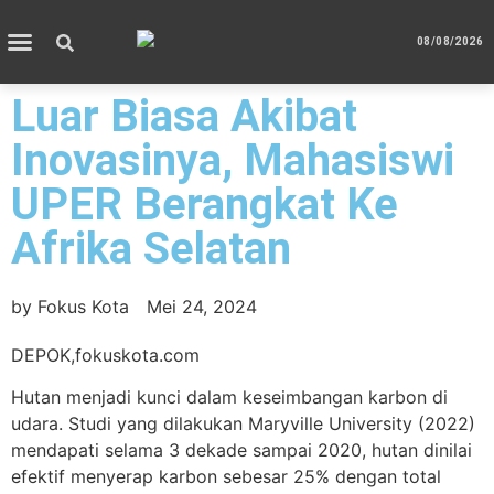
08/08/2026
Luar Biasa Akibat
Inovasinya, Mahasiswi
UPER Berangkat Ke
Afrika Selatan
by
Fokus Kota
Mei 24, 2024
DEPOK,fokuskota.com
Hutan menjadi kunci dalam keseimbangan karbon di
udara. Studi yang dilakukan Maryville University (2022)
mendapati selama 3 dekade sampai 2020, hutan dinilai
efektif menyerap karbon sebesar 25% dengan total