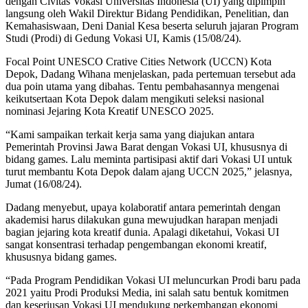
dengan Civitas Vokasi Universitas Indonesia (UI) yang dipimpin
langsung oleh Wakil Direktur Bidang Pendidikan, Penelitian, dan
Kemahasiswaan, Deni Danial Kesa beserta seluruh jajaran Program
Studi (Prodi) di Gedung Vokasi UI, Kamis (15/08/24).
Focal Point UNESCO Crative Cities Network (UCCN) Kota
Depok, Dadang Wihana menjelaskan, pada pertemuan tersebut ada
dua poin utama yang dibahas. Tentu pembahasannya mengenai
keikutsertaan Kota Depok dalam mengikuti seleksi nasional
nominasi Jejaring Kota Kreatif UNESCO 2025.
“Kami sampaikan terkait kerja sama yang diajukan antara
Pemerintah Provinsi Jawa Barat dengan Vokasi UI, khususnya di
bidang games. Lalu meminta partisipasi aktif dari Vokasi UI untuk
turut membantu Kota Depok dalam ajang UCCN 2025,” jelasnya,
Jumat (16/08/24).
Dadang menyebut, upaya kolaboratif antara pemerintah dengan
akademisi harus dilakukan guna mewujudkan harapan menjadi
bagian jejaring kota kreatif dunia. Apalagi diketahui, Vokasi UI
sangat konsentrasi terhadap pengembangan ekonomi kreatif,
khususnya bidang games.
“Pada Program Pendidikan Vokasi UI meluncurkan Prodi baru pada
2021 yaitu Prodi Produksi Media, ini salah satu bentuk komitmen
dan keseriusan Vokasi UI mendukung perkembangan ekonomi