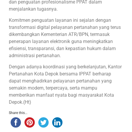
dan penguatan profesionalisme PPAT dalam
menjalankan tugasnya.
Komitmen penguatan layanan ini sejalan dengan
transformasi digital pelayanan pertanahan yang terus
dikembangkan Kementerian ATR/BPN, termasuk
penerapan layanan elektronik guna meningkatkan
efisiensi, transparansi, dan kepastian hukum dalam
administrasi pertanahan.
Dengan adanya koordinasi yang berkelanjutan, Kantor
Pertanahan Kota Depok bersama IPPAT berharap
dapat menghadirkan pelayanan pertanahan yang
semakin modern, terpercaya, serta mampu
memberikan manfaat nyata bagi masyarakat Kota
Depok.(Ht)
Share this...