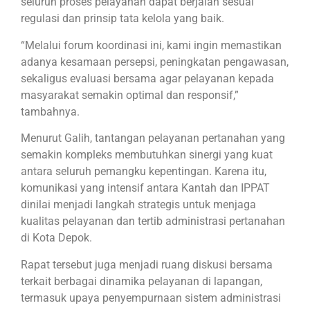
seluruh proses pelayanan dapat berjalan sesuai
regulasi dan prinsip tata kelola yang baik.
“Melalui forum koordinasi ini, kami ingin memastikan
adanya kesamaan persepsi, peningkatan pengawasan,
sekaligus evaluasi bersama agar pelayanan kepada
masyarakat semakin optimal dan responsif,”
tambahnya.
Menurut Galih, tantangan pelayanan pertanahan yang
semakin kompleks membutuhkan sinergi yang kuat
antara seluruh pemangku kepentingan. Karena itu,
komunikasi yang intensif antara Kantah dan IPPAT
dinilai menjadi langkah strategis untuk menjaga
kualitas pelayanan dan tertib administrasi pertanahan
di Kota Depok.
Rapat tersebut juga menjadi ruang diskusi bersama
terkait berbagai dinamika pelayanan di lapangan,
termasuk upaya penyempurnaan sistem administrasi