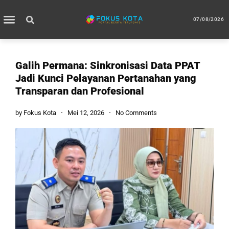
07/08/2026
Galih Permana: Sinkronisasi Data PPAT
Jadi Kunci Pelayanan Pertanahan yang
Transparan dan Profesional
by
Fokus Kota
Mei 12, 2026
No Comments