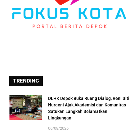
TRENDING
DLHK Depok Buka Ruang Dialog, Reni Siti
Nuraeni Ajak Akademisi dan Komunitas
Satukan Langkah Selamatkan
Lingkungan
06/08/2026