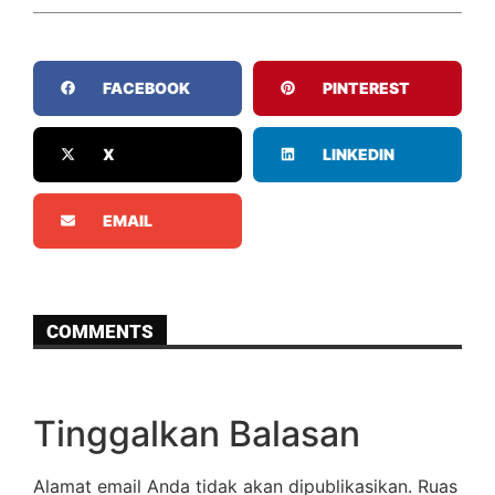
FACEBOOK
PINTEREST
X
LINKEDIN
EMAIL
COMMENTS
Tinggalkan Balasan
Alamat email Anda tidak akan dipublikasikan.
Ruas