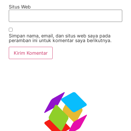
Situs Web
Simpan nama, email, dan situs web saya pada
peramban ini untuk komentar saya berikutnya.