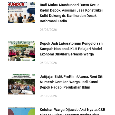
Rudi Malau Mundur dari Bursa Ketua
Kadin Depok, Asosiasi Jasa Konstruksi
Solid Dukung dr. Karlina dan Desak
Reformasi Kadin
06/08/2026
Depok Jadi Laboratorium Pengelolaan
Sampah Nasional, KLH Pelajari Model
Ekonomi Sirkular Berbasis Warga
06/08/2026
Jatijajar Bidik ProKlim Utama, Reni Siti
Nuraeni: Gerakan Warga Jadi Kunci
Depok Hadapi Perubahan Iklim
05/08/2026
Keluhan Warga Dijawab Aksi Nyata, CSR
Nippon Sulap Lapangan Basket Alun-