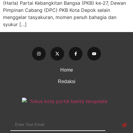
(Harla) Partai Kebangkitan Bangsa (PKB) ke-27, Dewan
Pimpinan Cabang (DPC) PKB Kota Depok selain
menggelar tasyakuran, momen penuh bahagia dan
syukur […]
Home
Redaksi