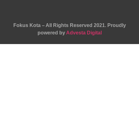
Fokus Kota – All Rights Reserved 2021.
Proudly
powered by
Advesta Digital