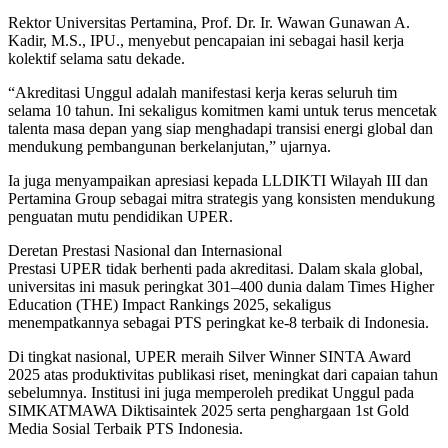
Rektor Universitas Pertamina, Prof. Dr. Ir. Wawan Gunawan A.
Kadir, M.S., IPU., menyebut pencapaian ini sebagai hasil kerja
kolektif selama satu dekade.
“Akreditasi Unggul adalah manifestasi kerja keras seluruh tim
selama 10 tahun. Ini sekaligus komitmen kami untuk terus mencetak
talenta masa depan yang siap menghadapi transisi energi global dan
mendukung pembangunan berkelanjutan,” ujarnya.
Ia juga menyampaikan apresiasi kepada LLDIKTI Wilayah III dan
Pertamina Group sebagai mitra strategis yang konsisten mendukung
penguatan mutu pendidikan UPER.
Deretan Prestasi Nasional dan Internasional
Prestasi UPER tidak berhenti pada akreditasi. Dalam skala global,
universitas ini masuk peringkat 301–400 dunia dalam Times Higher
Education (THE) Impact Rankings 2025, sekaligus
menempatkannya sebagai PTS peringkat ke-8 terbaik di Indonesia.
Di tingkat nasional, UPER meraih Silver Winner SINTA Award
2025 atas produktivitas publikasi riset, meningkat dari capaian tahun
sebelumnya. Institusi ini juga memperoleh predikat Unggul pada
SIMKATMAWA Diktisaintek 2025 serta penghargaan 1st Gold
Media Sosial Terbaik PTS Indonesia.