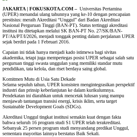
JAKARTA | FOKUSKOTA.COM –
Universitas Pertamina
(UPER) menandai ulang tahunnya yang ke-10 dengan pencapaian
prestisius: meraih Akreditasi “Unggul” dari Badan Akreditasi
Nasional Perguruan Tinggi (BAN-PT). Status tertinggi akreditasi
institusi itu ditetapkan melalui SK BAN-PT No. 27/SK/BAN-
PT/Ak/PT/I/2026, menjadi tonggak penting dalam perjalanan UPER
sejak berdiri pada 1 Februari 2016.
Capaian ini tidak hanya menjadi kado istimewa bagi sivitas
akademika, tetapi juga mempertegas posisi UPER sebagai salah satu
perguruan tinggi swasta unggulan yang memiliki standar mutu
pendidikan, tata kelola, dan riset berdaya saing global.
Komitmen Mutu di Usia Satu Dekade
Selama sepuluh tahun, UPER konsisten mengintegrasikan perspektif
industri dan prinsip keberlanjutan ke dalam kurikulumnya.
Pendekatan ini diarahkan untuk mencetak lulusan yang mampu
menjawab tantangan transisi energi, krisis iklim, serta target
Sustainable Development Goals (SDGs).
Akreditasi Unggul tingkat institusi semakin kuat dengan fakta
bahwa seluruh 16 program studi S1 UPER telah terakreditasi.
Sebanyak 25 persen program studi menyandang predikat Unggul,
sementara mayoritas lainnya berstatus Baik Sekali.