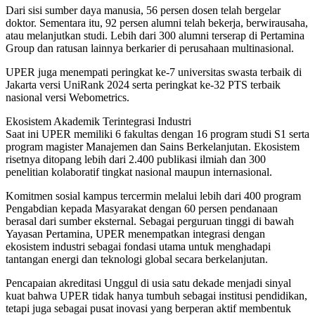
Dari sisi sumber daya manusia, 56 persen dosen telah bergelar
doktor. Sementara itu, 92 persen alumni telah bekerja, berwirausaha,
atau melanjutkan studi. Lebih dari 300 alumni terserap di Pertamina
Group dan ratusan lainnya berkarier di perusahaan multinasional.
UPER juga menempati peringkat ke-7 universitas swasta terbaik di
Jakarta versi UniRank 2024 serta peringkat ke-32 PTS terbaik
nasional versi Webometrics.
Ekosistem Akademik Terintegrasi Industri
Saat ini UPER memiliki 6 fakultas dengan 16 program studi S1 serta
program magister Manajemen dan Sains Berkelanjutan. Ekosistem
risetnya ditopang lebih dari 2.400 publikasi ilmiah dan 300
penelitian kolaboratif tingkat nasional maupun internasional.
Komitmen sosial kampus tercermin melalui lebih dari 400 program
Pengabdian kepada Masyarakat dengan 60 persen pendanaan
berasal dari sumber eksternal. Sebagai perguruan tinggi di bawah
Yayasan Pertamina, UPER menempatkan integrasi dengan
ekosistem industri sebagai fondasi utama untuk menghadapi
tantangan energi dan teknologi global secara berkelanjutan.
Pencapaian akreditasi Unggul di usia satu dekade menjadi sinyal
kuat bahwa UPER tidak hanya tumbuh sebagai institusi pendidikan,
tetapi juga sebagai pusat inovasi yang berperan aktif membentuk