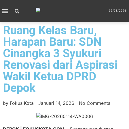
07/08/2026
Ruang Kelas Baru,
Harapan Baru: SDN
Cinangka 3 Syukuri
Renovasi dari Aspirasi
Wakil Ketua DPRD
Depok
by
Fokus Kota
Januari 14, 2026
No Comments
DEPOK | FOKUSKOTA.COM
– Suasana penuh rasa