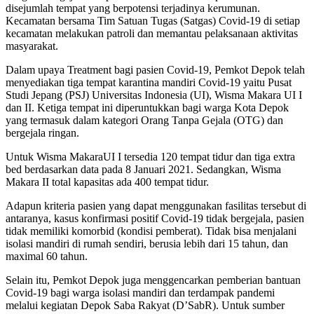
disejumlah tempat yang berpotensi terjadinya kerumunan.
Kecamatan bersama Tim Satuan Tugas (Satgas) Covid-19 di setiap
kecamatan melakukan patroli dan memantau pelaksanaan aktivitas
masyarakat.
Dalam upaya Treatment bagi pasien Covid-19, Pemkot Depok telah
menyediakan tiga tempat karantina mandiri Covid-19 yaitu Pusat
Studi Jepang (PSJ) Universitas Indonesia (UI), Wisma Makara UI I
dan II. Ketiga tempat ini diperuntukkan bagi warga Kota Depok
yang termasuk dalam kategori Orang Tanpa Gejala (OTG) dan
bergejala ringan.
Untuk Wisma MakaraUI I tersedia 120 tempat tidur dan tiga extra
bed berdasarkan data pada 8 Januari 2021. Sedangkan, Wisma
Makara II total kapasitas ada 400 tempat tidur.
Adapun kriteria pasien yang dapat menggunakan fasilitas tersebut di
antaranya, kasus konfirmasi positif Covid-19 tidak bergejala, pasien
tidak memiliki komorbid (kondisi pemberat). Tidak bisa menjalani
isolasi mandiri di rumah sendiri, berusia lebih dari 15 tahun, dan
maximal 60 tahun.
Selain itu, Pemkot Depok juga menggencarkan pemberian bantuan
Covid-19 bagi warga isolasi mandiri dan terdampak pandemi
melalui kegiatan Depok Saba Rakyat (D’SabR). Untuk sumber