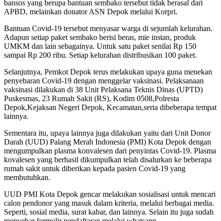
bansos yang berupa bantuan sembako tersebut tidak berasal dari
APBD, melainkan donator ASN Depok melalui Korpri.
Bantuan Covid-19 tersebut menyasar warga di sejumlah kelurahan.
Adapun setiap paket sembako berisi beras, mie instan, produk
UMKM dan lain sebagainya. Untuk satu paket senilai Rp 150
sampai Rp 200 ribu. Setiap kelurahan distribusikan 100 paket.
Selanjutnya, Pemkot Depok terus melakukan upaya guna menekan
penyebaran Covid-19 dengan menggelar vaksinasi. Pelaksanaan
vaksinasi dilakukan di 38 Unit Pelaksana Teknis Dinas (UPTD)
Puskesmas, 23 Rumah Sakit (RS), Kodim 0508,Polresta
Depok,Kejaksan Negeri Depok, Kecamatan,serta dibeberapa tempat
lainnya.
Sementara itu, upaya lainnya juga dilakukan yaitu dari Unit Donor
Darah (UUD) Palang Merah Indonesia (PMI) Kota Depok dengan
mengumpulkan plasma konvalesen dari penyintas Covid-19. Plasma
kovalesen yang berhasil dikumpulkan telah disalurkan ke beberapa
rumah sakit untuk diberikan kepada pasien Covid-19 yang
membutuhkan.
UUD PMI Kota Depok gencar melakukan sosialisasi untuk mencari
calon pendonor yang masuk dalam kriteria, melalui berbagai media.
Seperti, sosial media, surat kabar, dan lainnya. Selain itu juga sudah
menyebar formulir pendaftaran melalui whatsapp.