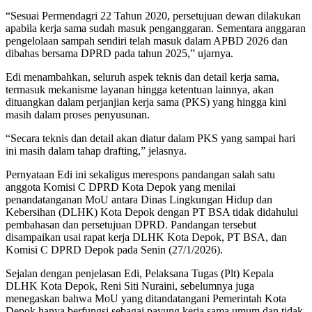
“Sesuai Permendagri 22 Tahun 2020, persetujuan dewan dilakukan
apabila kerja sama sudah masuk penganggaran. Sementara anggaran
pengelolaan sampah sendiri telah masuk dalam APBD 2026 dan
dibahas bersama DPRD pada tahun 2025,” ujarnya.
Edi menambahkan, seluruh aspek teknis dan detail kerja sama,
termasuk mekanisme layanan hingga ketentuan lainnya, akan
dituangkan dalam perjanjian kerja sama (PKS) yang hingga kini
masih dalam proses penyusunan.
“Secara teknis dan detail akan diatur dalam PKS yang sampai hari
ini masih dalam tahap drafting,” jelasnya.
Pernyataan Edi ini sekaligus merespons pandangan salah satu
anggota Komisi C DPRD Kota Depok yang menilai
penandatanganan MoU antara Dinas Lingkungan Hidup dan
Kebersihan (DLHK) Kota Depok dengan PT BSA tidak didahului
pembahasan dan persetujuan DPRD. Pandangan tersebut
disampaikan usai rapat kerja DLHK Kota Depok, PT BSA, dan
Komisi C DPRD Depok pada Senin (27/1/2026).
Sejalan dengan penjelasan Edi, Pelaksana Tugas (Plt) Kepala
DLHK Kota Depok, Reni Siti Nuraini, sebelumnya juga
menegaskan bahwa MoU yang ditandatangani Pemerintah Kota
Depok hanya berfungsi sebagai payung kerja sama umum dan tidak