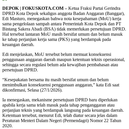
DEPOK | FOKUSKOTA.COM –
Ketua Fraksi Partai Gerindra
DPRD Kota Depok sekaligus anggota Badan Anggaran (Banggar),
Edi Masturo, menegaskan bahwa nota kesepahaman (MoU) kerja
sama pengelolaan sampah antara Pemerintah Kota Depok dan PT
Bintang Sakera Abadi (BSA) tidak memerlukan persetujuan DPRD.
Hal tersebut lantaran MoU masih bersifat umum dan belum masuk
ke tahap perjanjian kerja sama (PKS) yang berdampak pada
keuangan daerah.
Edi menjelaskan, MoU tersebut belum memuat konsekuensi
penggunaan anggaran daerah maupun ketentuan teknis operasional,
sehingga secara regulasi belum ada kewajiban pembahasan atau
persetujuan DPRD.
“Kesepakatan bersama itu masih bersifat umum dan belum
menimbulkan konsekuensi penggunaan anggaran,” kata Edi saat
dikonfirmasi, Selasa (27/1/2026).
Ia menegaskan, mekanisme persetujuan DPRD baru diperlukan
apabila kerja sama telah masuk pada tahap penganggaran atau
perjanjian teknis yang berdampak langsung pada keuangan daerah.
Ketentuan tersebut, menurut Edi, telah diatur secara jelas dalam
Peraturan Menteri Dalam Negeri (Permendagri) Nomor 22 Tahun
2020.