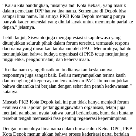
“Kalau kita bandingkan, misalnya tadi Kota Bekasi, yang masuk
dalam pemetaan DPP hanya tiga nama. Sementara di Depok bisa
sampai lima nama. Ini artinya PKB Kota Depok memang punya
banyak kader potensial yang dinilai layak untuk memimpin partai ke
depan,” jelasnya.
Lebih lanjut, Siswanto juga mengapresiasi sikap dewasa yang
ditunjukkan seluruh pihak dalam forum tersebut, termasuk respons
dari nama yang diusulkan tambahan oleh PAC. Menurutnya, hal itu
menunjukkan bahwa budaya organisasi di PKB tetap menjunjung
tinggi etika, penghormatan, dan kebersamaan.
“Ketika nama yang diusulkan itu ditanyakan kesiapannya,
responsnya juga sangat baik. Beliau menyampaikan terima kasih
dan menghargai kepercayaan teman-teman PAC. Itu menunjukkan
bahwa dinamika ini berjalan dengan sehat dan penuh kedewasaan,”
katanya.
Muscab PKB Kota Depok kali ini pun tidak hanya menjadi forum
evaluasi dan laporan pertanggungjawaban organisasi, tetapi juga
menjadi gambaran nyata bahwa partai berlambang bumi dan bintang
tersebut tengah memasuki fase penting regenerasi kepemimpinan.
Dengan munculnya lima nama dalam bursa calon Ketua DPC, PKB
Kota Depok menunjukkan bahwa proses kaderisasi partai berjalan