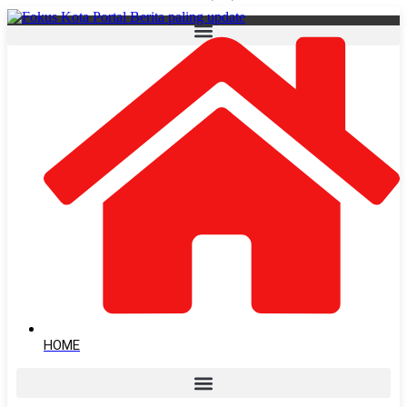
Lewati
ke
konten
HOME