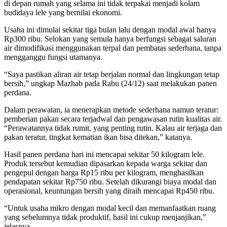
di depan rumah yang selama ini tidak terpakai menjadi kolam
budidaya lele yang bernilai ekonomi.
Usaha ini dimulai sekitar tiga bulan lalu dengan modal awal hanya
Rp300 ribu. Selokan yang semula hanya berfungsi sebagai saluran
air dimodifikasi menggunakan terpal dan pembatas sederhana, tanpa
mengganggu fungsi utamanya.
“Saya pastikan aliran air tetap berjalan normal dan lingkungan tetap
bersih,” ungkap Mazhab pada Rabu (24/12) saat melakukan panen
perdana.
Dalam perawatan, ia menerapkan metode sederhana namun teratur:
pemberian pakan secara terjadwal dan pengawasan rutin kualitas air.
“Perawatannya tidak rumit, yang penting rutin. Kalau air terjaga dan
pakan teratur, tingkat kematian ikan bisa ditekan,” katanya.
Hasil panen perdana hari ini mencapai sekitar 50 kilogram lele.
Produk tersebut kemudian dipasarkan kepada warga sekitar dan
pengepul dengan harga Rp15 ribu per kilogram, menghasilkan
pendapatan sekitar Rp750 ribu. Setelah dikurangi biaya modal dan
operasional, keuntungan bersih yang diraih mencapai Rp450 ribu.
“Untuk usaha mikro dengan modal kecil dan memanfaatkan ruang
yang sebelumnya tidak produktif, hasil ini cukup menjanjikan,”
jelasnya.