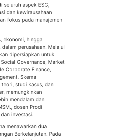
i seluruh aspek ESG,
asi dan kewirausahaan
an fokus pada manajemen
s, ekonomi, hingga
 dalam perusahaan. Melalui
an dipersiapkan untuk
 Social Governance, Market
le Corporate Finance,
nagement. Skema
eori, studi kasus, dan
ter, memungkinkan
ebih mendalam dan
, MSM., dosen Prodi
an investasi.
ina menawarkan dua
angan Berkelanjutan. Pada