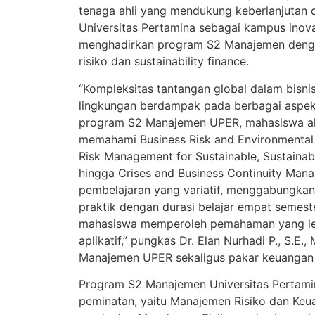
tenaga ahli yang mendukung keberlanjutan d
Universitas Pertamina sebagai kampus inov
menghadirkan program S2 Manajemen deng
risiko dan sustainability finance.
“Kompleksitas tantangan global dalam bisni
lingkungan berdampak pada berbagai aspek
program S2 Manajemen UPER, mahasiswa ak
memahami Business Risk and Environmental
Risk Management for Sustainable, Sustainab
hingga Crises and Business Continuity Ma
pembelajaran yang variatif, menggabungkan t
praktik dengan durasi belajar empat semes
mahasiswa memperoleh pemahaman yang l
aplikatif,” pungkas Dr. Elan Nurhadi P., S.E.
Manajemen UPER sekaligus pakar keuangan d
Program S2 Manajemen Universitas Pertam
peminatan, yaitu Manajemen Risiko dan Keu