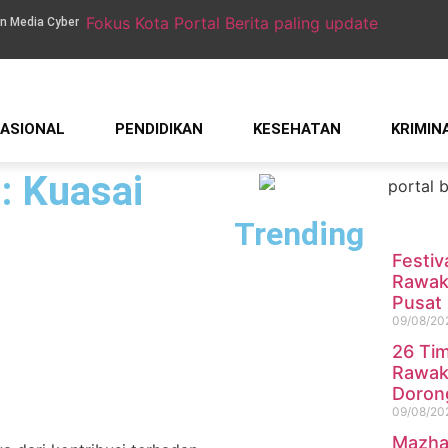
n Media Cyber
ASIONAL
PENDIDIKAN
KESEHATAN
KRIMIN
: Kuasai
n
Trending
Festiv
Rawaka
Pusat
09/08/20
26 Tim
Rawaka
Doron
09/08/20
Mazha