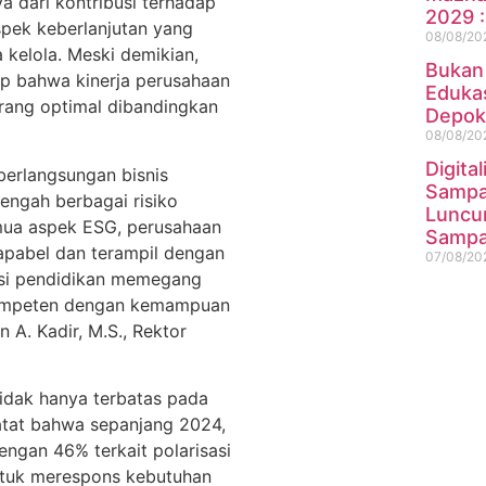
ya dari kontribusi terhadap
2029 :
spek keberlanjutan yang
08/08/20
 kelola. Meski demikian,
Bukan
 bahwa kinerja perusahaan
Eduka
urang optimal dibandingkan
Depok
08/08/20
Digital
erlangsungan bisnis
Sampa
engah berbagai risiko
Luncu
mua aspek ESG, perusahaan
Samp
apabel dan terampil dengan
07/08/20
itusi pendidikan memegang
rkompeten dengan kemampuan
n A. Kadir, M.S., Rektor
tidak hanya terbatas pada
atat bahwa sepanjang 2024,
dengan 46% terkait polarisasi
Untuk merespons kebutuhan