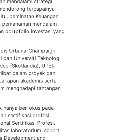
an mendalami strategi
 mendorong tercapainya
 itu, peminatan Keuangan
an pemahaman mendalam
 portofolio investasi yang
linois Urbana-Champaign
l dan Universiti Teknologi
ndee (Skotlandia), UPER
libat dalam proyek dan
ecakapan akademis serta
alam menghadapi tantangan
k hanya berfokus pada
n sertifikasi profesi
nal Sertifikasi Profesi.
itas laboratorium, seperti
ess Development and