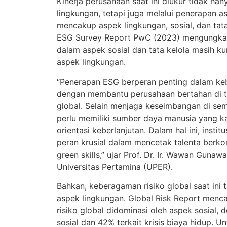
Kinerja perusahaan saat ini diukur tidak han
lingkungan, tetapi juga melalui penerapan a
mencakup aspek lingkungan, sosial, dan tata
ESG Survey Report PwC (2023) mengungkap
dalam aspek sosial dan tata kelola masih k
aspek lingkungan.
“Penerapan ESG berperan penting dalam keb
dengan membantu perusahaan bertahan di t
global. Selain menjaga keseimbangan di se
perlu memiliki sumber daya manusia yang k
orientasi keberlanjutan. Dalam hal ini, inst
peran krusial dalam mencetak talenta be
green skills,” ujar Prof. Dr. Ir. Wawan Gunawa
Universitas Pertamina (UPER).
Bahkan, keberagaman risiko global saat ini 
aspek lingkungan. Global Risk Report menc
risiko global didominasi oleh aspek sosial, 
sosial dan 42% terkait krisis biaya hidup. 